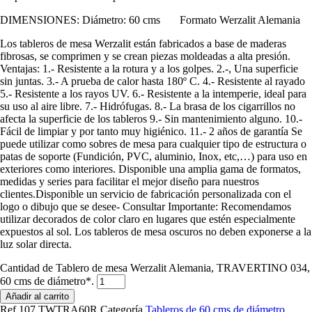
DIMENSIONES: Diámetro: 60 cms Formato Werzalit Alemania
Los tableros de mesa Werzalit están fabricados a base de maderas
fibrosas, se comprimen y se crean piezas moldeadas a alta presión.
Ventajas: 1.- Resistente a la rotura y a los golpes. 2.-, Una superficie
sin juntas. 3.- A prueba de calor hasta 180º C. 4.- Resistente al rayado
5.- Resistente a los rayos UV. 6.- Resistente a la intemperie, ideal para
su uso al aire libre. 7.- Hidrófugas. 8.- La brasa de los cigarrillos no
afecta la superficie de los tableros 9.- Sin mantenimiento alguno. 10.-
Fácil de limpiar y por tanto muy higiénico. 11.- 2 años de garantía Se
puede utilizar como sobres de mesa para cualquier tipo de estructura o
patas de soporte (Fundición, PVC, aluminio, Inox, etc,…) para uso en
exteriores como interiores. Disponible una amplia gama de formatos,
medidas y series para facilitar el mejor diseño para nuestros
clientes.Disponible un servicio de fabricación personalizada con el
logo o dibujo que se desee- Consultar Importante: Recomendamos
utilizar decorados de color claro en lugares que estén especialmente
expuestos al sol. Los tableros de mesa oscuros no deben exponerse a la
luz solar directa.
Cantidad de Tablero de mesa Werzalit Alemania, TRAVERTINO 034,
60 cms de diámetro*.
Añadir al carrito
Ref
107.TWTRA60R
Categoría
Tableros de 60 cms de diámetro