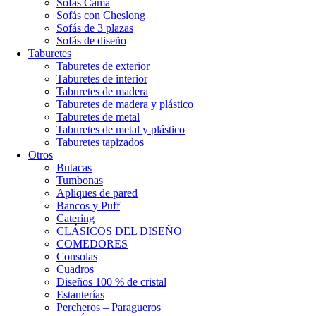
Sofás Cama
Sofás con Cheslong
Sofás de 3 plazas
Sofás de diseño
Taburetes
Taburetes de exterior
Taburetes de interior
Taburetes de madera
Taburetes de madera y plástico
Taburetes de metal
Taburetes de metal y plástico
Taburetes tapizados
Otros
Butacas
Tumbonas
Apliques de pared
Bancos y Puff
Catering
CLÁSICOS DEL DISEÑO
COMEDORES
Consolas
Cuadros
Diseños 100 % de cristal
Estanterías
Percheros – Paragueros