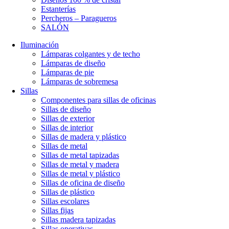
Estanterías
Percheros – Paragueros
SALÓN
Iluminación
Lámparas colgantes y de techo
Lámparas de diseño
Lámparas de pie
Lámparas de sobremesa
Sillas
Componentes para sillas de oficinas
Sillas de diseño
Sillas de exterior
Sillas de interior
Sillas de madera y plástico
Sillas de metal
Sillas de metal tapizadas
Sillas de metal y madera
Sillas de metal y plástico
Sillas de oficina de diseño
Sillas de plástico
Sillas escolares
Sillas fijas
Sillas madera tapizadas
Sillas operativas