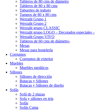
Tableros de 80 cms de diámetro
Tableros de 80 x 80 cms
Taburetes de trabajo
Tampos de 80 x 80 cms
Werzalit Grupo 1
Werzalit Grupo 2
Werzalit grupo CLASSIC
Werzalit grupo LOGO – Decorados especiales –
Werzalit Grupo VIVO
Tableros de 60 cms de diámetro-
Mesas
Mesas para hostelería
Conjuntos
Conjuntos de exterior
Muebles
Muebles metálicos
Sillones
Sillones de dirección
Butacas y Sillones
Butacas y Sillones de diseño
Sofás
Sofá de 2 plazas
Sofa y sillones en tela
Sofás
Sofás Cama