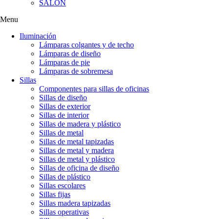
SALÓN
Menu
Iluminación
Lámparas colgantes y de techo
Lámparas de diseño
Lámparas de pie
Lámparas de sobremesa
Sillas
Componentes para sillas de oficinas
Sillas de diseño
Sillas de exterior
Sillas de interior
Sillas de madera y plástico
Sillas de metal
Sillas de metal tapizadas
Sillas de metal y madera
Sillas de metal y plástico
Sillas de oficina de diseño
Sillas de plástico
Sillas escolares
Sillas fijas
Sillas madera tapizadas
Sillas operativas