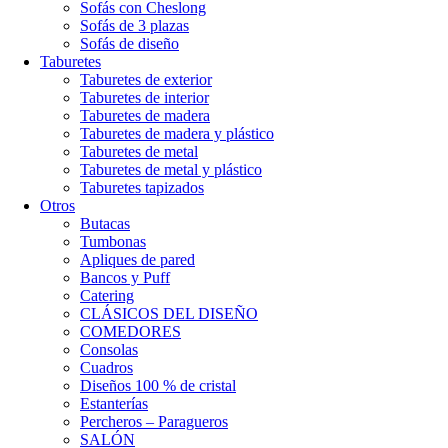
Sofás con Cheslong
Sofás de 3 plazas
Sofás de diseño
Taburetes
Taburetes de exterior
Taburetes de interior
Taburetes de madera
Taburetes de madera y plástico
Taburetes de metal
Taburetes de metal y plástico
Taburetes tapizados
Otros
Butacas
Tumbonas
Apliques de pared
Bancos y Puff
Catering
CLÁSICOS DEL DISEÑO
COMEDORES
Consolas
Cuadros
Diseños 100 % de cristal
Estanterías
Percheros – Paragueros
SALÓN