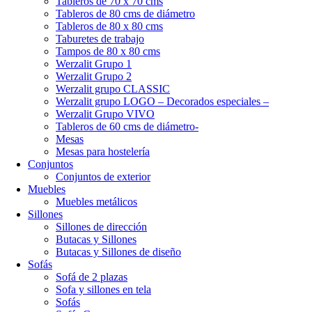
Tableros de 70 x 70 cms
Tableros de 80 cms de diámetro
Tableros de 80 x 80 cms
Taburetes de trabajo
Tampos de 80 x 80 cms
Werzalit Grupo 1
Werzalit Grupo 2
Werzalit grupo CLASSIC
Werzalit grupo LOGO – Decorados especiales –
Werzalit Grupo VIVO
Tableros de 60 cms de diámetro-
Mesas
Mesas para hostelería
Conjuntos
Conjuntos de exterior
Muebles
Muebles metálicos
Sillones
Sillones de dirección
Butacas y Sillones
Butacas y Sillones de diseño
Sofás
Sofá de 2 plazas
Sofa y sillones en tela
Sofás