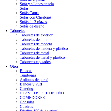
Sofa y sillones en tela
Sofás
Sofás Cama
Sofás con Cheslong
Sofás de 3 plazas
Sofás de diseño
Taburetes
Taburetes de exterior
Taburetes de interior
Taburetes de madera
Taburetes de madera y plástico
Taburetes de metal
Taburetes de metal y plástico
Taburetes tapizados
Otros
Butacas
Tumbonas
Apliques de pared
Bancos y Puff
Catering
CLÁSICOS DEL DISEÑO
COMEDORES
Consolas
Cuadros
Diseños 100 % de cristal