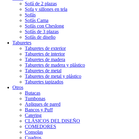
Sofá de 2 plazas
Sofa y sillones en tela
Sofás
Sofás Cama
Sofás con Cheslong
Sofás de 3 plazas
Sofás de diseño
Taburetes
Taburetes de exterior
Taburetes de interior
Taburetes de madera
Taburetes de madera y plástico
Taburetes de metal
Taburetes de metal y plástico
Taburetes tapizados
Otros
Butacas
Tumbonas
Apliques de pared
Bancos y Puff
Catering
CLÁSICOS DEL DISEÑO
COMEDORES
Consolas
Cuadros