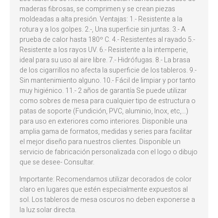
maderas fibrosas, se comprimen y se crean piezas
moldeadas a alta presión. Ventajas: 1.- Resistente a la
rotura y a los golpes. 2.-, Una superficie sin juntas. 3.- A
prueba de calor hasta 180º C. 4.- Resistentes al rayado 5.-
Resistente a los rayos UV. 6.- Resistente a la intemperie,
ideal para su uso al aire libre. 7.- Hidrófugas. 8.- La brasa
de los cigarrillos no afecta la superficie de los tableros. 9.-
Sin mantenimiento alguno. 10.- Fácil de limpiar y por tanto
muy higiénico. 11.- 2 años de garantía Se puede utilizar
como sobres de mesa para cualquier tipo de estructura o
patas de soporte (Fundición, PVC, aluminio, Inox, etc,…)
para uso en exteriores como interiores. Disponible una
amplia gama de formatos, medidas y series para facilitar
el mejor diseño para nuestros clientes. Disponible un
servicio de fabricación personalizada con el logo o dibujo
que se desee- Consultar.
Importante: Recomendamos utilizar decorados de color
claro en lugares que estén especialmente expuestos al
sol. Los tableros de mesa oscuros no deben exponerse a
la luz solar directa.