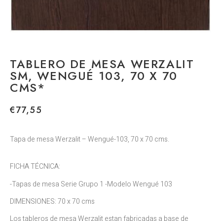
TABLERO DE MESA WERZALIT
SM, WENGUÉ 103, 70 X 70
CMS*
€
77,55
Tapa de mesa Werzalit – Wengué-103, 70 x 70 cms.
FICHA TÉCNICA:
-Tapas de mesa Serie Grupo 1 -Modelo Wengué 103
DIMENSIONES: 70 x 70 cms
Los tableros de mesa Werzalit estan fabricadas a base de