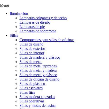
Menu
Iluminación
Lámparas colgantes y de techo
Lámparas de diseño
Lámparas de pie
Lámparas de sobremesa
Sillas
Componentes para sillas de oficinas
Sillas de diseño
Sillas de exterior
Sillas de interior
Sillas de madera y plástico
Sillas de metal
Sillas de metal tapizadas
Sillas de metal y madera
Sillas de metal y plástico
Sillas de oficina de diseño
Sillas de plástico
Sillas escolares
Sillas fijas
Sillas madera tapizadas
Sillas operativas
Sillas y mesas de resina