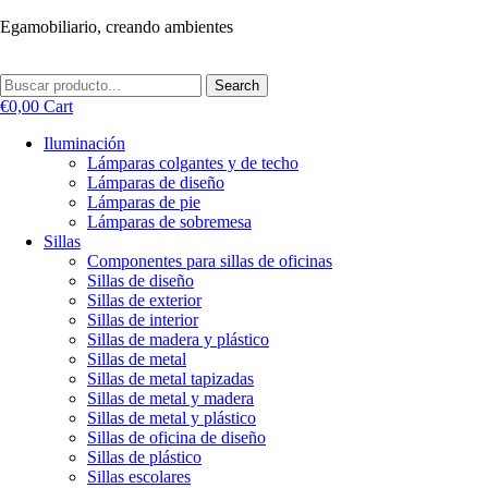
Ir
Egamobiliario, creando ambientes
al
contenido
Search
€
0,00
Cart
Iluminación
Lámparas colgantes y de techo
Lámparas de diseño
Lámparas de pie
Lámparas de sobremesa
Sillas
Componentes para sillas de oficinas
Sillas de diseño
Sillas de exterior
Sillas de interior
Sillas de madera y plástico
Sillas de metal
Sillas de metal tapizadas
Sillas de metal y madera
Sillas de metal y plástico
Sillas de oficina de diseño
Sillas de plástico
Sillas escolares