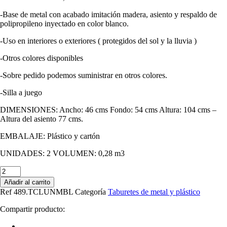
-Base de metal con acabado imitación madera, asiento y respaldo de
polipropileno inyectado en color blanco.
-Uso en interiores o exteriores ( protegidos del sol y la lluvia )
-Otros colores disponibles
-Sobre pedido podemos suministrar en otros colores.
-Silla a juego
DIMENSIONES: Ancho: 46 cms Fondo: 54 cms Altura: 104 cms –
Altura del asiento 77 cms.
EMBALAJE: Plástico y cartón
UNIDADES: 2 VOLUMEN: 0,28 m3
Cantidad
de
Añadir al carrito
Taburete
Ref
489.TCLUNMBL
Categoría
Taburetes de metal y plástico
CLUNY,
metal
Compartir producto:
color
madera,