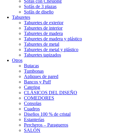
Sofás con Cheslong
Sofás de 3 plazas
Sofás de diseño
Taburetes
Taburetes de exterior
Taburetes de interior
Taburetes de madera
Taburetes de madera y plástico
Taburetes de metal
Taburetes de metal y plástico
Taburetes tapizados
Otros
Butacas
Tumbonas
Apliques de pared
Bancos y Puff
Catering
CLÁSICOS DEL DISEÑO
COMEDORES
Consolas
Cuadros
Diseños 100 % de cristal
Estanterías
Percheros – Paragueros
SALÓN