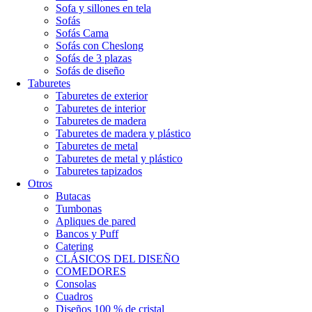
Sofa y sillones en tela
Sofás
Sofás Cama
Sofás con Cheslong
Sofás de 3 plazas
Sofás de diseño
Taburetes
Taburetes de exterior
Taburetes de interior
Taburetes de madera
Taburetes de madera y plástico
Taburetes de metal
Taburetes de metal y plástico
Taburetes tapizados
Otros
Butacas
Tumbonas
Apliques de pared
Bancos y Puff
Catering
CLÁSICOS DEL DISEÑO
COMEDORES
Consolas
Cuadros
Diseños 100 % de cristal