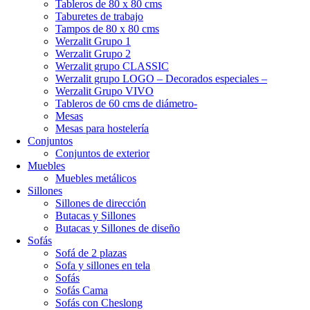
Tableros de 80 x 80 cms
Taburetes de trabajo
Tampos de 80 x 80 cms
Werzalit Grupo 1
Werzalit Grupo 2
Werzalit grupo CLASSIC
Werzalit grupo LOGO – Decorados especiales –
Werzalit Grupo VIVO
Tableros de 60 cms de diámetro-
Mesas
Mesas para hostelería
Conjuntos
Conjuntos de exterior
Muebles
Muebles metálicos
Sillones
Sillones de dirección
Butacas y Sillones
Butacas y Sillones de diseño
Sofás
Sofá de 2 plazas
Sofa y sillones en tela
Sofás
Sofás Cama
Sofás con Cheslong