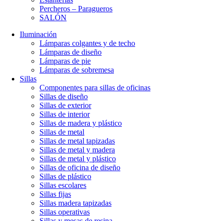
Percheros – Paragueros
SALÓN
Iluminación
Lámparas colgantes y de techo
Lámparas de diseño
Lámparas de pie
Lámparas de sobremesa
Sillas
Componentes para sillas de oficinas
Sillas de diseño
Sillas de exterior
Sillas de interior
Sillas de madera y plástico
Sillas de metal
Sillas de metal tapizadas
Sillas de metal y madera
Sillas de metal y plástico
Sillas de oficina de diseño
Sillas de plástico
Sillas escolares
Sillas fijas
Sillas madera tapizadas
Sillas operativas
Sillas y mesas de resina