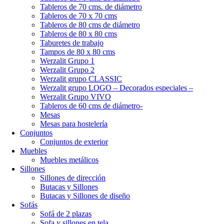
Tableros de 70 cms. de diámetro
Tableros de 70 x 70 cms
Tableros de 80 cms de diámetro
Tableros de 80 x 80 cms
Taburetes de trabajo
Tampos de 80 x 80 cms
Werzalit Grupo 1
Werzalit Grupo 2
Werzalit grupo CLASSIC
Werzalit grupo LOGO – Decorados especiales –
Werzalit Grupo VIVO
Tableros de 60 cms de diámetro-
Mesas
Mesas para hostelería
Conjuntos
Conjuntos de exterior
Muebles
Muebles metálicos
Sillones
Sillones de dirección
Butacas y Sillones
Butacas y Sillones de diseño
Sofás
Sofá de 2 plazas
Sofa y sillones en tela