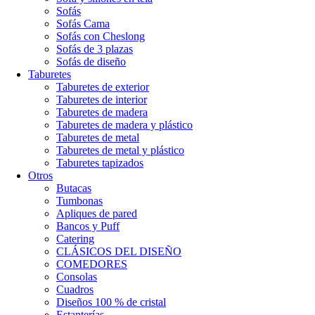
Sofás
Sofás Cama
Sofás con Cheslong
Sofás de 3 plazas
Sofás de diseño
Taburetes
Taburetes de exterior
Taburetes de interior
Taburetes de madera
Taburetes de madera y plástico
Taburetes de metal
Taburetes de metal y plástico
Taburetes tapizados
Otros
Butacas
Tumbonas
Apliques de pared
Bancos y Puff
Catering
CLÁSICOS DEL DISEÑO
COMEDORES
Consolas
Cuadros
Diseños 100 % de cristal
Estanterías