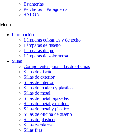
Estanterías
Percheros – Paragueros
SALÓN
Menu
Iluminación
Lámparas colgantes y de techo
Lámparas de diseño
Lámparas de pie
Lámparas de sobremesa
Sillas
Componentes para sillas de oficinas
Sillas de diseño
Sillas de exterior
Sillas de interior
Sillas de madera y plástico
Sillas de metal
Sillas de metal tapizadas
Sillas de metal y madera
Sillas de metal y plástico
Sillas de oficina de diseño
Sillas de plástico
Sillas escolares
Sillas fijas