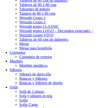
Tableros de 80 cms de diámetro
Tableros de 80 x 80 cms
Taburetes de trabajo
Tampos de 80 x 80 cms
Werzalit Grupo 1
Werzalit Grupo 2
Werzalit grupo CLASSIC
Werzalit grupo LOGO – Decorados especiales –
Werzalit Grupo VIVO
Tableros de 60 cms de diámetro-
Mesas
Mesas para hostelería
Conjuntos
Conjuntos de exterior
Muebles
Muebles metálicos
Sillones
Sillones de dirección
Butacas y Sillones
Butacas y Sillones de diseño
Sofás
Sofá de 2 plazas
Sofa y sillones en tela
Sofás
Sofás Cama