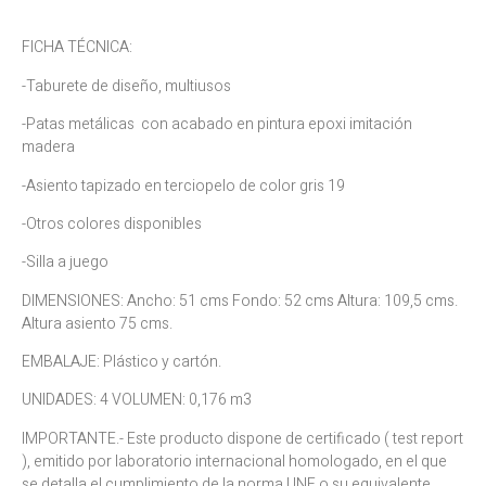
FICHA TÉCNICA:
-Taburete de diseño, multiusos
-Patas metálicas con acabado en pintura epoxi imitación
madera
-Asiento tapizado en terciopelo de color gris 19
-Otros colores disponibles
-Silla a juego
DIMENSIONES: Ancho: 51 cms Fondo: 52 cms Altura: 109,5 cms.
Altura asiento 75 cms.
EMBALAJE: Plástico y cartón.
UNIDADES: 4 VOLUMEN: 0,176 m3
IMPORTANTE.- Este producto dispone de certificado ( test report
), emitido por laboratorio internacional homologado, en el que
se detalla el cumplimiento de la norma UNE o su equivalente