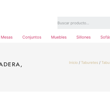
Mesas
Conjuntos
Muebles
Sillones
Sofá
MADERA,
Inicio
/
Taburetes
/
Tabur