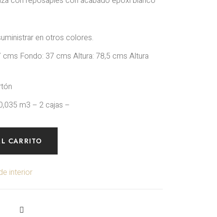
za con reposapiés con acabado epoxi blanco
ministrar en otros colores.
cms Fondo: 37 cms Altura: 78,5 cms Altura
rtón
035 m3 – 2 cajas –
AL CARRITO
e interior