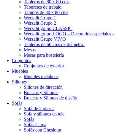
Tableros de 80 x 80 cms
Taburetes de trabajo
Tampos de 80 x 80 cms
Werzalit Grupo 1
Werzalit Grupo 2
Werzalit grupo CLASSIC
Werzalit grupo LOGO – Decorados especiales –
Werzalit Grupo VIVO
Tableros de 60 cms de diámetro-
Mesas
Mesas para hostelería
Conjuntos
Conjuntos de exterior
Muebles
Muebles metálicos
Sillones
Sillones de dirección
Butacas y Sillones
Butacas y Sillones de diseño
Sofás
Sofá de 2 plazas
Sofa y sillones en tela
Sofás
Sofás Cama
Sofás con Cheslong