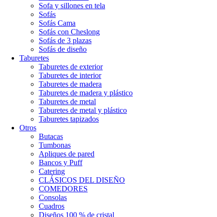
Sofa y sillones en tela
Sofás
Sofás Cama
Sofás con Cheslong
Sofás de 3 plazas
Sofás de diseño
Taburetes
Taburetes de exterior
Taburetes de interior
Taburetes de madera
Taburetes de madera y plástico
Taburetes de metal
Taburetes de metal y plástico
Taburetes tapizados
Otros
Butacas
Tumbonas
Apliques de pared
Bancos y Puff
Catering
CLÁSICOS DEL DISEÑO
COMEDORES
Consolas
Cuadros
Diseños 100 % de cristal