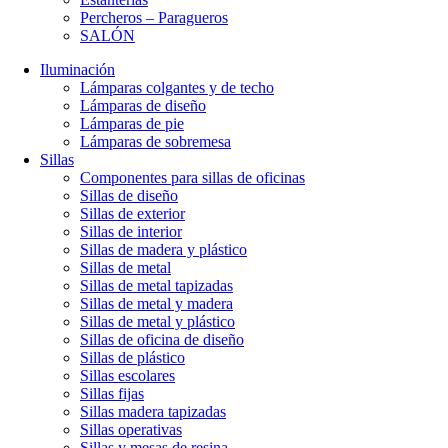
Percheros – Paragueros
SALÓN
Iluminación
Lámparas colgantes y de techo
Lámparas de diseño
Lámparas de pie
Lámparas de sobremesa
Sillas
Componentes para sillas de oficinas
Sillas de diseño
Sillas de exterior
Sillas de interior
Sillas de madera y plástico
Sillas de metal
Sillas de metal tapizadas
Sillas de metal y madera
Sillas de metal y plástico
Sillas de oficina de diseño
Sillas de plástico
Sillas escolares
Sillas fijas
Sillas madera tapizadas
Sillas operativas
Sillas y mesas de resina