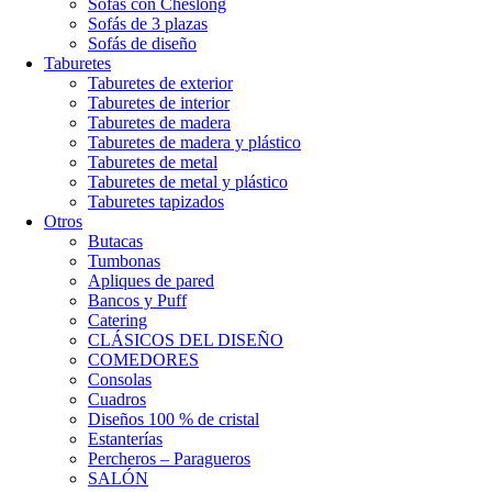
Sofás con Cheslong
Sofás de 3 plazas
Sofás de diseño
Taburetes
Taburetes de exterior
Taburetes de interior
Taburetes de madera
Taburetes de madera y plástico
Taburetes de metal
Taburetes de metal y plástico
Taburetes tapizados
Otros
Butacas
Tumbonas
Apliques de pared
Bancos y Puff
Catering
CLÁSICOS DEL DISEÑO
COMEDORES
Consolas
Cuadros
Diseños 100 % de cristal
Estanterías
Percheros – Paragueros
SALÓN