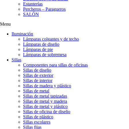
Estanterías
Percheros – Paragueros
SALÓN
Menu
Iluminación
Lámparas colgantes y de techo
Lámparas de diseño
Lámparas de pie
Lámparas de sobremesa
Sillas
Componentes para sillas de oficinas
Sillas de diseño
Sillas de exterior
Sillas de interior
Sillas de madera y plástico
Sillas de metal
Sillas de metal tapizadas
Sillas de metal y madera
Sillas de metal y plástico
Sillas de oficina de diseño
Sillas de plástico
Sillas escolares
Sillas fijas