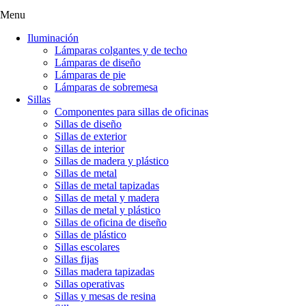
Menu
Iluminación
Lámparas colgantes y de techo
Lámparas de diseño
Lámparas de pie
Lámparas de sobremesa
Sillas
Componentes para sillas de oficinas
Sillas de diseño
Sillas de exterior
Sillas de interior
Sillas de madera y plástico
Sillas de metal
Sillas de metal tapizadas
Sillas de metal y madera
Sillas de metal y plástico
Sillas de oficina de diseño
Sillas de plástico
Sillas escolares
Sillas fijas
Sillas madera tapizadas
Sillas operativas
Sillas y mesas de resina