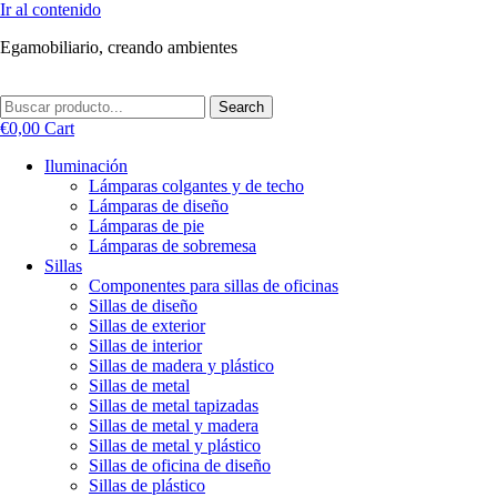
Ir al contenido
Egamobiliario, creando ambientes
Search
€
0,00
Cart
Iluminación
Lámparas colgantes y de techo
Lámparas de diseño
Lámparas de pie
Lámparas de sobremesa
Sillas
Componentes para sillas de oficinas
Sillas de diseño
Sillas de exterior
Sillas de interior
Sillas de madera y plástico
Sillas de metal
Sillas de metal tapizadas
Sillas de metal y madera
Sillas de metal y plástico
Sillas de oficina de diseño
Sillas de plástico