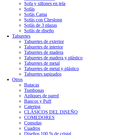
Sofa y sillones en tela
Sofás
Sofás Cama
Sofás con Cheslong
Sofás de 3 plazas
Sofás de diseño
Taburetes
Taburetes de exterior
Taburetes de interior
Taburetes de madera
Taburetes de madera y plástico
Taburetes de metal
Taburetes de metal y plástico
Taburetes tapizados
Otros
Butacas
Tumbonas
Apliques de pared
Bancos y Puff
Catering
CLÁSICOS DEL DISEÑO
COMEDORES
Consolas
Cuadros
Diseños 100 % de cristal