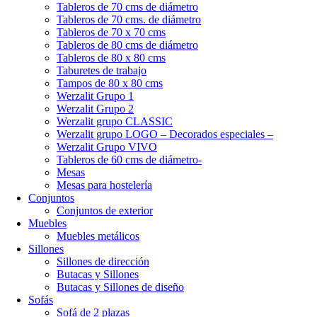
Tableros de 70 cms de diámetro
Tableros de 70 cms. de diámetro
Tableros de 70 x 70 cms
Tableros de 80 cms de diámetro
Tableros de 80 x 80 cms
Taburetes de trabajo
Tampos de 80 x 80 cms
Werzalit Grupo 1
Werzalit Grupo 2
Werzalit grupo CLASSIC
Werzalit grupo LOGO – Decorados especiales –
Werzalit Grupo VIVO
Tableros de 60 cms de diámetro-
Mesas
Mesas para hostelería
Conjuntos
Conjuntos de exterior
Muebles
Muebles metálicos
Sillones
Sillones de dirección
Butacas y Sillones
Butacas y Sillones de diseño
Sofás
Sofá de 2 plazas