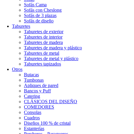
Sofás Cama
Sofás con Cheslong
Sofás de 3 plazas
Sofás de diseño
Taburetes
Taburetes de exterior
Taburetes de interior
Taburetes de madera
Taburetes de madera y plástico
Taburetes de metal
Taburetes de metal y plástico
Taburetes tapizados
Otros
Butacas
Tumbonas
Apliques de pared
Bancos y Puff
Catering
CLÁSICOS DEL DISEÑO
COMEDORES
Consolas
Cuadros
Diseños 100 % de cristal
Estanterías
Percheros – Paragueros