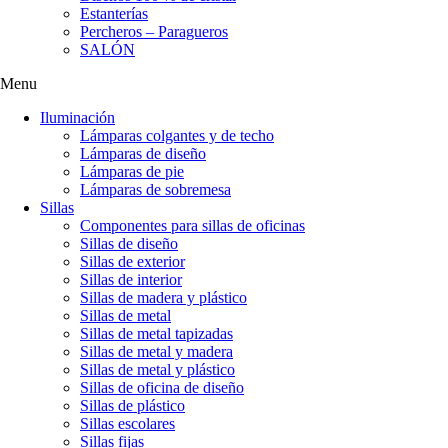
Estanterías
Percheros – Paragueros
SALÓN
Menu
Iluminación
Lámparas colgantes y de techo
Lámparas de diseño
Lámparas de pie
Lámparas de sobremesa
Sillas
Componentes para sillas de oficinas
Sillas de diseño
Sillas de exterior
Sillas de interior
Sillas de madera y plástico
Sillas de metal
Sillas de metal tapizadas
Sillas de metal y madera
Sillas de metal y plástico
Sillas de oficina de diseño
Sillas de plástico
Sillas escolares
Sillas fijas