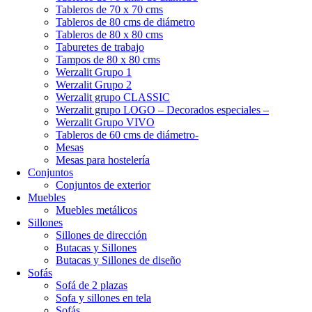
Tableros de 70 x 70 cms
Tableros de 80 cms de diámetro
Tableros de 80 x 80 cms
Taburetes de trabajo
Tampos de 80 x 80 cms
Werzalit Grupo 1
Werzalit Grupo 2
Werzalit grupo CLASSIC
Werzalit grupo LOGO – Decorados especiales –
Werzalit Grupo VIVO
Tableros de 60 cms de diámetro-
Mesas
Mesas para hostelería
Conjuntos
Conjuntos de exterior
Muebles
Muebles metálicos
Sillones
Sillones de dirección
Butacas y Sillones
Butacas y Sillones de diseño
Sofás
Sofá de 2 plazas
Sofa y sillones en tela
Sofás