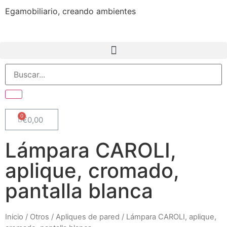
Egamobiliario, creando ambientes
€
0,00
Lámpara CAROLI,
aplique, cromado,
pantalla blanca
Inicio
/
Otros
/
Apliques de pared
/ Lámpara CAROLI, aplique,