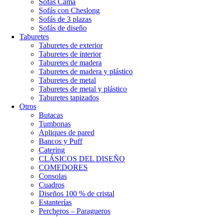
Sofás Cama
Sofás con Cheslong
Sofás de 3 plazas
Sofás de diseño
Taburetes
Taburetes de exterior
Taburetes de interior
Taburetes de madera
Taburetes de madera y plástico
Taburetes de metal
Taburetes de metal y plástico
Taburetes tapizados
Otros
Butacas
Tumbonas
Apliques de pared
Bancos y Puff
Catering
CLÁSICOS DEL DISEÑO
COMEDORES
Consolas
Cuadros
Diseños 100 % de cristal
Estanterías
Percheros – Paragueros