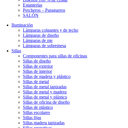
Estanterías
Percheros – Paragueros
SALÓN
Iluminación
Lámparas colgantes y de techo
Lámparas de diseño
Lámparas de pie
Lámparas de sobremesa
Sillas
Componentes para sillas de oficinas
Sillas de diseño
Sillas de exterior
Sillas de interior
Sillas de madera y plástico
Sillas de metal
Sillas de metal tapizadas
Sillas de metal y madera
Sillas de metal y plástico
Sillas de oficina de diseño
Sillas de plástico
Sillas escolares
Sillas fijas
Sillas madera tapizadas
Sillas operativas