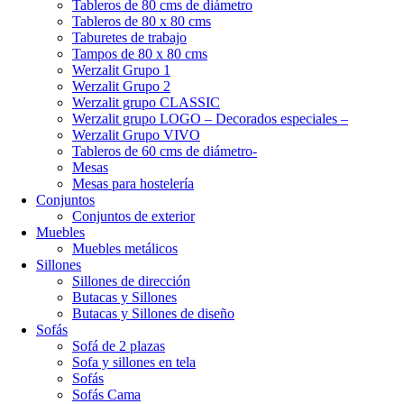
Tableros de 80 cms de diámetro
Tableros de 80 x 80 cms
Taburetes de trabajo
Tampos de 80 x 80 cms
Werzalit Grupo 1
Werzalit Grupo 2
Werzalit grupo CLASSIC
Werzalit grupo LOGO – Decorados especiales –
Werzalit Grupo VIVO
Tableros de 60 cms de diámetro-
Mesas
Mesas para hostelería
Conjuntos
Conjuntos de exterior
Muebles
Muebles metálicos
Sillones
Sillones de dirección
Butacas y Sillones
Butacas y Sillones de diseño
Sofás
Sofá de 2 plazas
Sofa y sillones en tela
Sofás
Sofás Cama