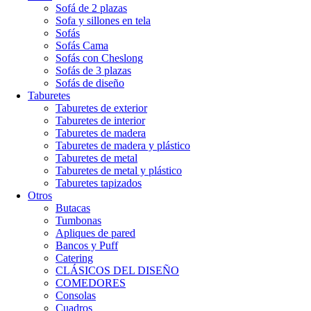
Sofá de 2 plazas
Sofa y sillones en tela
Sofás
Sofás Cama
Sofás con Cheslong
Sofás de 3 plazas
Sofás de diseño
Taburetes
Taburetes de exterior
Taburetes de interior
Taburetes de madera
Taburetes de madera y plástico
Taburetes de metal
Taburetes de metal y plástico
Taburetes tapizados
Otros
Butacas
Tumbonas
Apliques de pared
Bancos y Puff
Catering
CLÁSICOS DEL DISEÑO
COMEDORES
Consolas
Cuadros