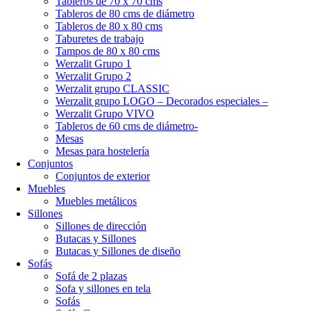
Tableros de 70 x 70 cms
Tableros de 80 cms de diámetro
Tableros de 80 x 80 cms
Taburetes de trabajo
Tampos de 80 x 80 cms
Werzalit Grupo 1
Werzalit Grupo 2
Werzalit grupo CLASSIC
Werzalit grupo LOGO – Decorados especiales –
Werzalit Grupo VIVO
Tableros de 60 cms de diámetro-
Mesas
Mesas para hostelería
Conjuntos
Conjuntos de exterior
Muebles
Muebles metálicos
Sillones
Sillones de dirección
Butacas y Sillones
Butacas y Sillones de diseño
Sofás
Sofá de 2 plazas
Sofa y sillones en tela
Sofás