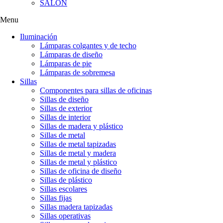
SALÓN
Menu
Iluminación
Lámparas colgantes y de techo
Lámparas de diseño
Lámparas de pie
Lámparas de sobremesa
Sillas
Componentes para sillas de oficinas
Sillas de diseño
Sillas de exterior
Sillas de interior
Sillas de madera y plástico
Sillas de metal
Sillas de metal tapizadas
Sillas de metal y madera
Sillas de metal y plástico
Sillas de oficina de diseño
Sillas de plástico
Sillas escolares
Sillas fijas
Sillas madera tapizadas
Sillas operativas