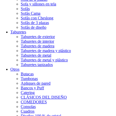
Sofa y sillones en tela
Sofás
Sofás Cama
Sofás con Cheslong
Sofás de 3 plazas
Sofás de diseño
Taburetes
Taburetes de exterior
Taburetes de interior
Taburetes de madera
Taburetes de madera y plástico
Taburetes de metal
Taburetes de metal y plástico
Taburetes tapizados
Otros
Butacas
Tumbonas
Apliques de pared
Bancos y Puff
Catering
CLÁSICOS DEL DISEÑO
COMEDORES
Consolas
Cuadros
Diseños 100 % de cristal