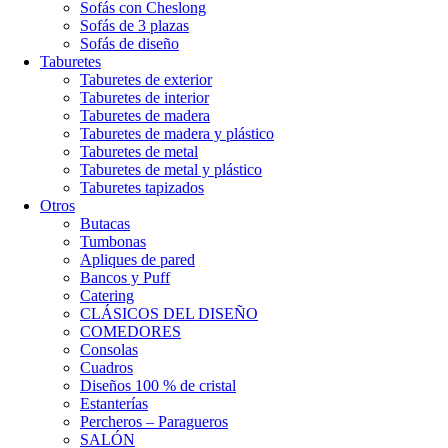
Sofás con Cheslong
Sofás de 3 plazas
Sofás de diseño
Taburetes
Taburetes de exterior
Taburetes de interior
Taburetes de madera
Taburetes de madera y plástico
Taburetes de metal
Taburetes de metal y plástico
Taburetes tapizados
Otros
Butacas
Tumbonas
Apliques de pared
Bancos y Puff
Catering
CLÁSICOS DEL DISEÑO
COMEDORES
Consolas
Cuadros
Diseños 100 % de cristal
Estanterías
Percheros – Paragueros
SALÓN