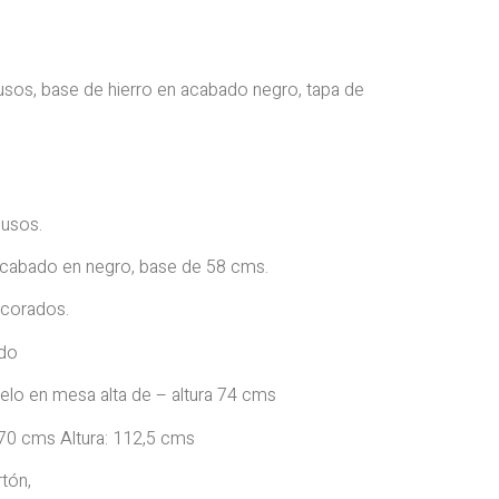
iusos, base de hierro en acabado negro, tapa de
iusos.
acabado en negro, base de 58 cms.
ecorados.
ido
lo en mesa alta de – altura 74 cms
0 cms Altura: 112,5 cms
tón,