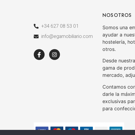
NOSOTROS
+34 627 08 53 01
Somos una emp
ayudar a nuest
info@egamobiliario.com
hostelería, hot
otros.
Desde nuestra
gama de produ
mercado, adju
Contamos con 
darle la máxi
exclusivas pa
para confecci