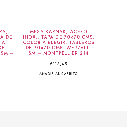
RA,
MESA KARNAK, ACERO
PA DE
INOX., TAPA DE 70×70 CMS.
 A
COLOR A ELEGIR, TABLEROS
DE
DE 70×70 CMS: WERZALIT
 SM –
SM – MONTPELLIER 214
4
€
113,45
AÑADIR AL CARRITO