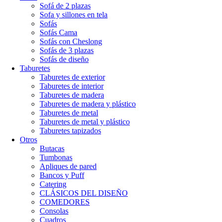
Sofá de 2 plazas
Sofa y sillones en tela
Sofás
Sofás Cama
Sofás con Cheslong
Sofás de 3 plazas
Sofás de diseño
Taburetes
Taburetes de exterior
Taburetes de interior
Taburetes de madera
Taburetes de madera y plástico
Taburetes de metal
Taburetes de metal y plástico
Taburetes tapizados
Otros
Butacas
Tumbonas
Apliques de pared
Bancos y Puff
Catering
CLÁSICOS DEL DISEÑO
COMEDORES
Consolas
Cuadros