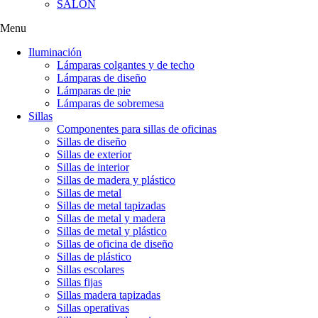
SALÓN
Menu
Iluminación
Lámparas colgantes y de techo
Lámparas de diseño
Lámparas de pie
Lámparas de sobremesa
Sillas
Componentes para sillas de oficinas
Sillas de diseño
Sillas de exterior
Sillas de interior
Sillas de madera y plástico
Sillas de metal
Sillas de metal tapizadas
Sillas de metal y madera
Sillas de metal y plástico
Sillas de oficina de diseño
Sillas de plástico
Sillas escolares
Sillas fijas
Sillas madera tapizadas
Sillas operativas