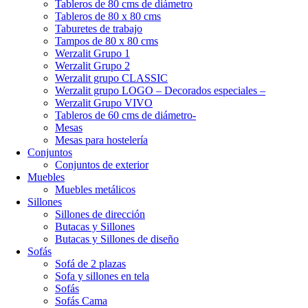
Tableros de 80 cms de diámetro
Tableros de 80 x 80 cms
Taburetes de trabajo
Tampos de 80 x 80 cms
Werzalit Grupo 1
Werzalit Grupo 2
Werzalit grupo CLASSIC
Werzalit grupo LOGO – Decorados especiales –
Werzalit Grupo VIVO
Tableros de 60 cms de diámetro-
Mesas
Mesas para hostelería
Conjuntos
Conjuntos de exterior
Muebles
Muebles metálicos
Sillones
Sillones de dirección
Butacas y Sillones
Butacas y Sillones de diseño
Sofás
Sofá de 2 plazas
Sofa y sillones en tela
Sofás
Sofás Cama