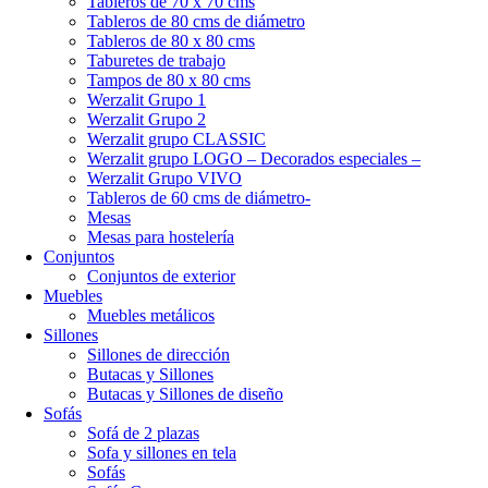
Tableros de 70 x 70 cms
Tableros de 80 cms de diámetro
Tableros de 80 x 80 cms
Taburetes de trabajo
Tampos de 80 x 80 cms
Werzalit Grupo 1
Werzalit Grupo 2
Werzalit grupo CLASSIC
Werzalit grupo LOGO – Decorados especiales –
Werzalit Grupo VIVO
Tableros de 60 cms de diámetro-
Mesas
Mesas para hostelería
Conjuntos
Conjuntos de exterior
Muebles
Muebles metálicos
Sillones
Sillones de dirección
Butacas y Sillones
Butacas y Sillones de diseño
Sofás
Sofá de 2 plazas
Sofa y sillones en tela
Sofás