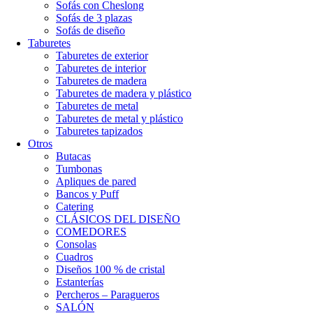
Sofás con Cheslong
Sofás de 3 plazas
Sofás de diseño
Taburetes
Taburetes de exterior
Taburetes de interior
Taburetes de madera
Taburetes de madera y plástico
Taburetes de metal
Taburetes de metal y plástico
Taburetes tapizados
Otros
Butacas
Tumbonas
Apliques de pared
Bancos y Puff
Catering
CLÁSICOS DEL DISEÑO
COMEDORES
Consolas
Cuadros
Diseños 100 % de cristal
Estanterías
Percheros – Paragueros
SALÓN