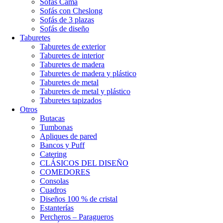
Sofás Cama
Sofás con Cheslong
Sofás de 3 plazas
Sofás de diseño
Taburetes
Taburetes de exterior
Taburetes de interior
Taburetes de madera
Taburetes de madera y plástico
Taburetes de metal
Taburetes de metal y plástico
Taburetes tapizados
Otros
Butacas
Tumbonas
Apliques de pared
Bancos y Puff
Catering
CLÁSICOS DEL DISEÑO
COMEDORES
Consolas
Cuadros
Diseños 100 % de cristal
Estanterías
Percheros – Paragueros