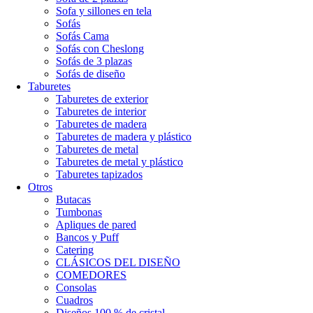
Sofa y sillones en tela
Sofás
Sofás Cama
Sofás con Cheslong
Sofás de 3 plazas
Sofás de diseño
Taburetes
Taburetes de exterior
Taburetes de interior
Taburetes de madera
Taburetes de madera y plástico
Taburetes de metal
Taburetes de metal y plástico
Taburetes tapizados
Otros
Butacas
Tumbonas
Apliques de pared
Bancos y Puff
Catering
CLÁSICOS DEL DISEÑO
COMEDORES
Consolas
Cuadros
Diseños 100 % de cristal