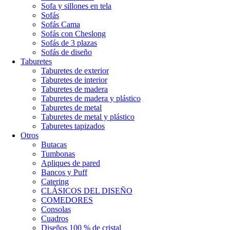
Sofa y sillones en tela
Sofás
Sofás Cama
Sofás con Cheslong
Sofás de 3 plazas
Sofás de diseño
Taburetes
Taburetes de exterior
Taburetes de interior
Taburetes de madera
Taburetes de madera y plástico
Taburetes de metal
Taburetes de metal y plástico
Taburetes tapizados
Otros
Butacas
Tumbonas
Apliques de pared
Bancos y Puff
Catering
CLÁSICOS DEL DISEÑO
COMEDORES
Consolas
Cuadros
Diseños 100 % de cristal