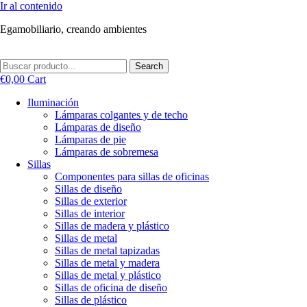
Ir al contenido
Egamobiliario, creando ambientes
Search
€
0,00
Cart
Iluminación
Lámparas colgantes y de techo
Lámparas de diseño
Lámparas de pie
Lámparas de sobremesa
Sillas
Componentes para sillas de oficinas
Sillas de diseño
Sillas de exterior
Sillas de interior
Sillas de madera y plástico
Sillas de metal
Sillas de metal tapizadas
Sillas de metal y madera
Sillas de metal y plástico
Sillas de oficina de diseño
Sillas de plástico