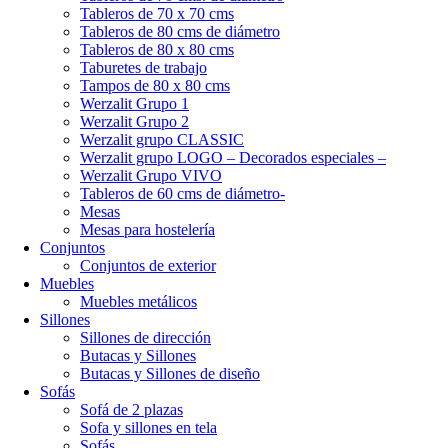
Tableros de 70 x 70 cms
Tableros de 80 cms de diámetro
Tableros de 80 x 80 cms
Taburetes de trabajo
Tampos de 80 x 80 cms
Werzalit Grupo 1
Werzalit Grupo 2
Werzalit grupo CLASSIC
Werzalit grupo LOGO – Decorados especiales –
Werzalit Grupo VIVO
Tableros de 60 cms de diámetro-
Mesas
Mesas para hostelería
Conjuntos
Conjuntos de exterior
Muebles
Muebles metálicos
Sillones
Sillones de dirección
Butacas y Sillones
Butacas y Sillones de diseño
Sofás
Sofá de 2 plazas
Sofa y sillones en tela
Sofás