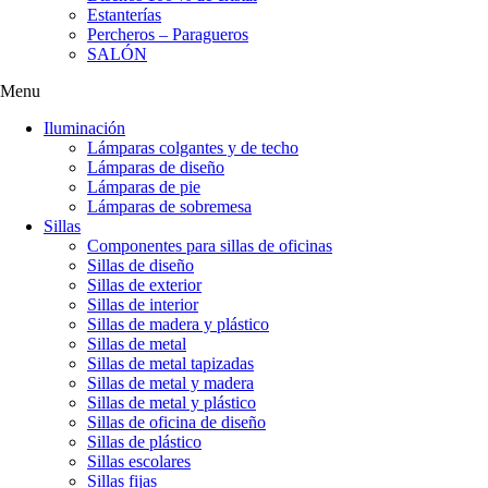
Estanterías
Percheros – Paragueros
SALÓN
Menu
Iluminación
Lámparas colgantes y de techo
Lámparas de diseño
Lámparas de pie
Lámparas de sobremesa
Sillas
Componentes para sillas de oficinas
Sillas de diseño
Sillas de exterior
Sillas de interior
Sillas de madera y plástico
Sillas de metal
Sillas de metal tapizadas
Sillas de metal y madera
Sillas de metal y plástico
Sillas de oficina de diseño
Sillas de plástico
Sillas escolares
Sillas fijas