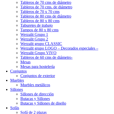
Tableros de 70 cms de diámetro
Tableros de 70 cms. de diámetro
Tableros de 70 x 70 cms
Tableros de 80 cms de diámetro
Tableros de 80 x 80 cms
Taburetes de trabajo
Tampos de 80 x 80 cms
Werzalit Grupo 1
Werzalit Grupo 2
Werzalit grupo CLASSIC
Werzalit grupo LOGO – Decorados especiales –
Werzalit Grupo VIVO
Tableros de 60 cms de diámetro-
Mesas
Mesas para hostelería
Conjuntos
Conjuntos de exterior
Muebles
Muebles metálicos
Sillones
Sillones de dirección
Butacas y Sillones
Butacas y Sillones de diseño
Sofás
Sofá de 2 plazas