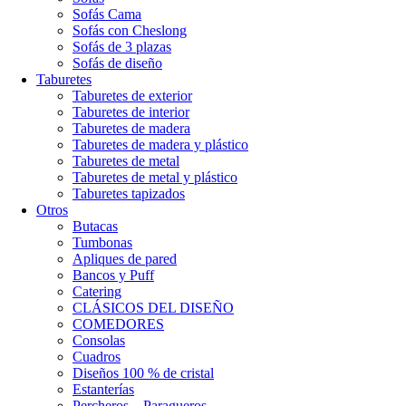
Sofás Cama
Sofás con Cheslong
Sofás de 3 plazas
Sofás de diseño
Taburetes
Taburetes de exterior
Taburetes de interior
Taburetes de madera
Taburetes de madera y plástico
Taburetes de metal
Taburetes de metal y plástico
Taburetes tapizados
Otros
Butacas
Tumbonas
Apliques de pared
Bancos y Puff
Catering
CLÁSICOS DEL DISEÑO
COMEDORES
Consolas
Cuadros
Diseños 100 % de cristal
Estanterías
Percheros – Paragueros