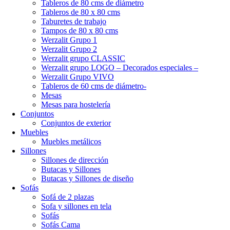
Tableros de 80 cms de diámetro
Tableros de 80 x 80 cms
Taburetes de trabajo
Tampos de 80 x 80 cms
Werzalit Grupo 1
Werzalit Grupo 2
Werzalit grupo CLASSIC
Werzalit grupo LOGO – Decorados especiales –
Werzalit Grupo VIVO
Tableros de 60 cms de diámetro-
Mesas
Mesas para hostelería
Conjuntos
Conjuntos de exterior
Muebles
Muebles metálicos
Sillones
Sillones de dirección
Butacas y Sillones
Butacas y Sillones de diseño
Sofás
Sofá de 2 plazas
Sofa y sillones en tela
Sofás
Sofás Cama