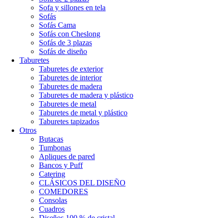
Sofa y sillones en tela
Sofás
Sofás Cama
Sofás con Cheslong
Sofás de 3 plazas
Sofás de diseño
Taburetes
Taburetes de exterior
Taburetes de interior
Taburetes de madera
Taburetes de madera y plástico
Taburetes de metal
Taburetes de metal y plástico
Taburetes tapizados
Otros
Butacas
Tumbonas
Apliques de pared
Bancos y Puff
Catering
CLÁSICOS DEL DISEÑO
COMEDORES
Consolas
Cuadros
Diseños 100 % de cristal