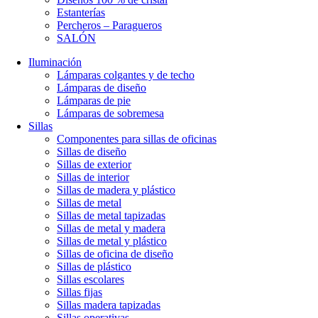
Estanterías
Percheros – Paragueros
SALÓN
Iluminación
Lámparas colgantes y de techo
Lámparas de diseño
Lámparas de pie
Lámparas de sobremesa
Sillas
Componentes para sillas de oficinas
Sillas de diseño
Sillas de exterior
Sillas de interior
Sillas de madera y plástico
Sillas de metal
Sillas de metal tapizadas
Sillas de metal y madera
Sillas de metal y plástico
Sillas de oficina de diseño
Sillas de plástico
Sillas escolares
Sillas fijas
Sillas madera tapizadas
Sillas operativas