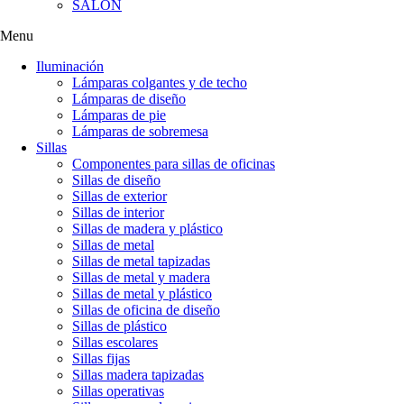
SALÓN
Menu
Iluminación
Lámparas colgantes y de techo
Lámparas de diseño
Lámparas de pie
Lámparas de sobremesa
Sillas
Componentes para sillas de oficinas
Sillas de diseño
Sillas de exterior
Sillas de interior
Sillas de madera y plástico
Sillas de metal
Sillas de metal tapizadas
Sillas de metal y madera
Sillas de metal y plástico
Sillas de oficina de diseño
Sillas de plástico
Sillas escolares
Sillas fijas
Sillas madera tapizadas
Sillas operativas