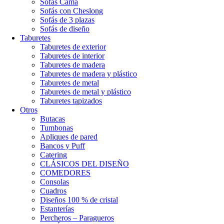
Sofás Cama
Sofás con Cheslong
Sofás de 3 plazas
Sofás de diseño
Taburetes
Taburetes de exterior
Taburetes de interior
Taburetes de madera
Taburetes de madera y plástico
Taburetes de metal
Taburetes de metal y plástico
Taburetes tapizados
Otros
Butacas
Tumbonas
Apliques de pared
Bancos y Puff
Catering
CLÁSICOS DEL DISEÑO
COMEDORES
Consolas
Cuadros
Diseños 100 % de cristal
Estanterías
Percheros – Paragueros