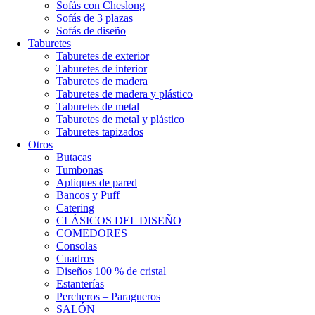
Sofás con Cheslong
Sofás de 3 plazas
Sofás de diseño
Taburetes
Taburetes de exterior
Taburetes de interior
Taburetes de madera
Taburetes de madera y plástico
Taburetes de metal
Taburetes de metal y plástico
Taburetes tapizados
Otros
Butacas
Tumbonas
Apliques de pared
Bancos y Puff
Catering
CLÁSICOS DEL DISEÑO
COMEDORES
Consolas
Cuadros
Diseños 100 % de cristal
Estanterías
Percheros – Paragueros
SALÓN