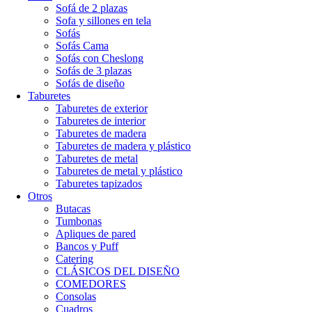
Sofá de 2 plazas
Sofa y sillones en tela
Sofás
Sofás Cama
Sofás con Cheslong
Sofás de 3 plazas
Sofás de diseño
Taburetes
Taburetes de exterior
Taburetes de interior
Taburetes de madera
Taburetes de madera y plástico
Taburetes de metal
Taburetes de metal y plástico
Taburetes tapizados
Otros
Butacas
Tumbonas
Apliques de pared
Bancos y Puff
Catering
CLÁSICOS DEL DISEÑO
COMEDORES
Consolas
Cuadros