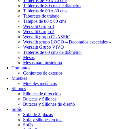
Tableros de 70 x 70 cms
Tableros de 80 cms de diámetro
Tableros de 80 x 80 cms
Taburetes de trabajo
Tampos de 80 x 80 cms
Werzalit Grupo 1
Werzalit Grupo 2
Werzalit grupo CLASSIC
Werzalit grupo LOGO – Decorados especiales –
Werzalit Grupo VIVO
Tableros de 60 cms de diámetro-
Mesas
Mesas para hostelería
Conjuntos
Conjuntos de exterior
Muebles
Muebles metálicos
Sillones
Sillones de dirección
Butacas y Sillones
Butacas y Sillones de diseño
Sofás
Sofá de 2 plazas
Sofa y sillones en tela
Sofás