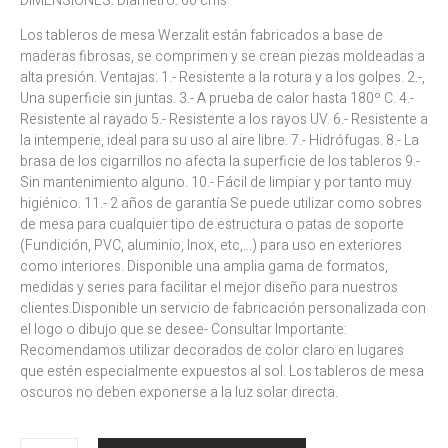
DIMENSIONES: Diámetro: 60 cms
Los tableros de mesa Werzalit están fabricados a base de
maderas fibrosas, se comprimen y se crean piezas moldeadas a
alta presión. Ventajas: 1.- Resistente a la rotura y a los golpes. 2.-,
Una superficie sin juntas. 3.- A prueba de calor hasta 180º C. 4.-
Resistente al rayado 5.- Resistente a los rayos UV. 6.- Resistente a
la intemperie, ideal para su uso al aire libre. 7.- Hidrófugas. 8.- La
brasa de los cigarrillos no afecta la superficie de los tableros 9.-
Sin mantenimiento alguno. 10.- Fácil de limpiar y por tanto muy
higiénico. 11.- 2 años de garantía Se puede utilizar como sobres
de mesa para cualquier tipo de estructura o patas de soporte
(Fundición, PVC, aluminio, Inox, etc,…) para uso en exteriores
como interiores. Disponible una amplia gama de formatos,
medidas y series para facilitar el mejor diseño para nuestros
clientes.Disponible un servicio de fabricación personalizada con
el logo o dibujo que se desee- Consultar Importante:
Recomendamos utilizar decorados de color claro en lugares
que estén especialmente expuestos al sol. Los tableros de mesa
oscuros no deben exponerse a la luz solar directa.