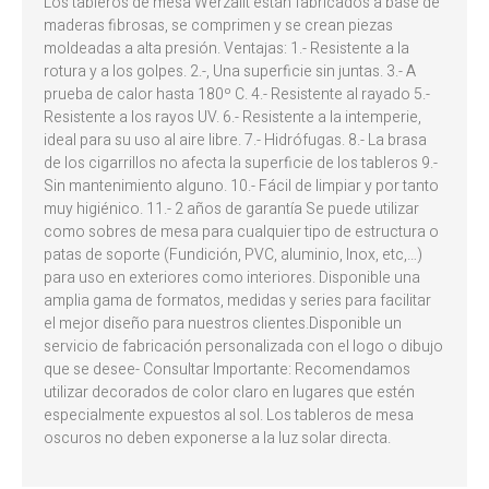
Los tableros de mesa Werzalit están fabricados a base de
maderas fibrosas, se comprimen y se crean piezas
moldeadas a alta presión. Ventajas: 1.- Resistente a la
rotura y a los golpes. 2.-, Una superficie sin juntas. 3.- A
prueba de calor hasta 180º C. 4.- Resistente al rayado 5.-
Resistente a los rayos UV. 6.- Resistente a la intemperie,
ideal para su uso al aire libre. 7.- Hidrófugas. 8.- La brasa
de los cigarrillos no afecta la superficie de los tableros 9.-
Sin mantenimiento alguno. 10.- Fácil de limpiar y por tanto
muy higiénico. 11.- 2 años de garantía Se puede utilizar
como sobres de mesa para cualquier tipo de estructura o
patas de soporte (Fundición, PVC, aluminio, Inox, etc,…)
para uso en exteriores como interiores. Disponible una
amplia gama de formatos, medidas y series para facilitar
el mejor diseño para nuestros clientes.Disponible un
servicio de fabricación personalizada con el logo o dibujo
que se desee- Consultar Importante: Recomendamos
utilizar decorados de color claro en lugares que estén
especialmente expuestos al sol. Los tableros de mesa
oscuros no deben exponerse a la luz solar directa.